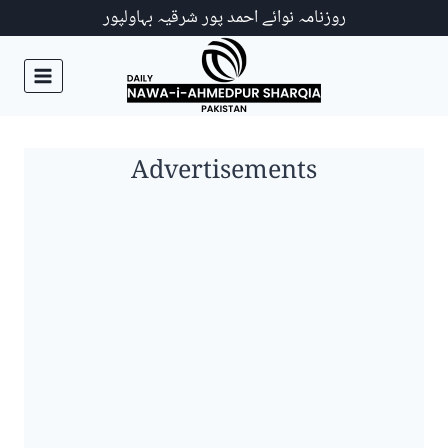
Ski
روزنامہ نوائے احمد پور شرقیہ بہاولپور
t
conten
Advertisements