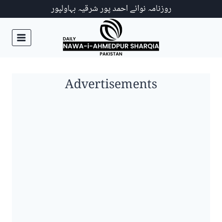
Ski
روزنامہ نوائے احمد پور شرقیہ بہاولپور
t
conten
Advertisements