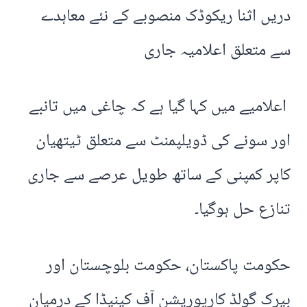
دریں اثنا ریکوڈک منصوبے کے نئے معاہدے
سے متعلق اعلامیہ جاری
اعلامیے میں کہا گیا ہے کہ چاغی میں تانبے
اور سونے کی ڈویلپمنٹ سے متعلق ٹیتھیان
کاپر کمپنی کے ساتھ طویل عرصے سے جاری
تنازع حل ہوگیا۔
حکومت پاکستان، حکومت بلوچستان اور
بیرک گولڈ کارپوریشن آف کینیڈا کے درمیان