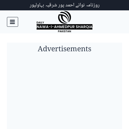
Ski
روزنامہ نوائے احمد پور شرقیہ بہاولپور
t
conten
Advertisements