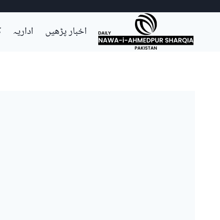
Ski
اخبار پڑھیں
اداریہ
ک
t
conten