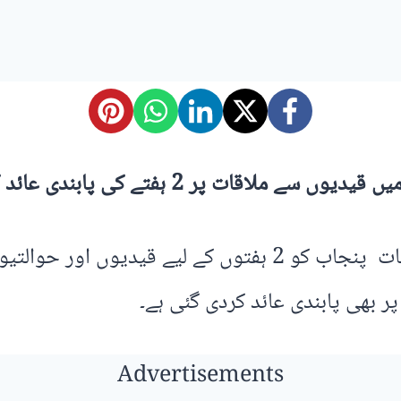
ت پر 2 ہفتے کی پابندی عائد کردی گئی۔
محکمہ داخلہ پنجاب نے آئی جی جیل خانہ جات پنجاب کو 2 ہف
ر بھی پابندی عائد کردی گئی ہے۔
Advertisements