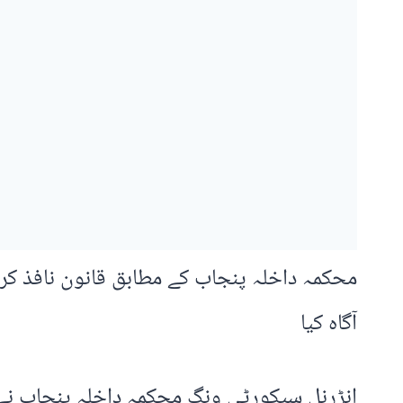
محکمہ داخلہ پنجاب کے مطابق قانون نافذ کرن
آگاہ کیا
انڑرنل سیکورٹی ونگ محکمہ داخلہ پنجاب ن