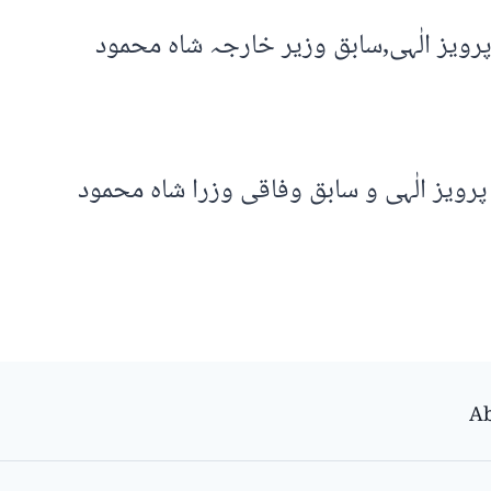
رویز الٰہی,سابق وزیر خارجہ شاہ محمود
رویز الٰہی و سابق وفاقی وزرا شاہ محمود
Ab