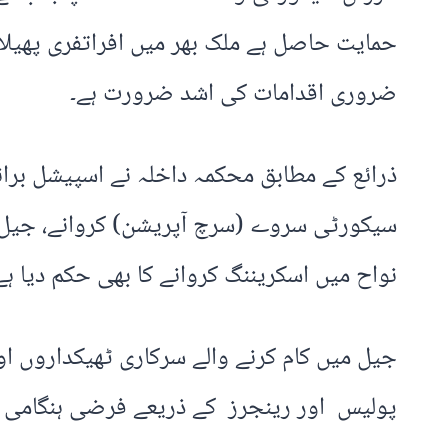
حمایت حاصل ہے ملک بھر میں افراتفری پھیلان
ضروری اقدامات کی اشد ضرورت ہے۔
سیکورٹی سروے (سرچ آپریشن) کروانے، جیل کی
نواح میں اسکریننگ کروانے کا بھی حکم دیا ہے
جیل میں کام کرنے والے سرکاری ٹھیکداروں او
پولیس اور رینجرز کے ذریعے فرضی ہنگامی م