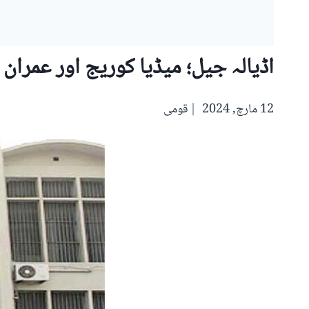
اڈیالہ جیل؛ میڈیا کوریج اور عمران خان سمیت 
12 مارچ, 2024
قومی