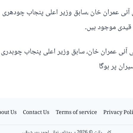
 آئی عمران خان ،سابق وزیر اعلی پنجاب چودھری پ
قیدی موجود ہیں۔
ی آئی عمران خان، سابق وزیر اعلی پنجاب چوہدری پ
ران پر ہوگا
out Us
Contact Us
Terms of service
Privacy Pol
کاپی رائٹ © 2026 - روزنامہ نوائے احمد پور شرقیہ