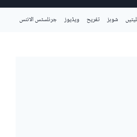
لیتیں
شوبز
تفریح
ویڈیوز
جرنلسٹس الائنس