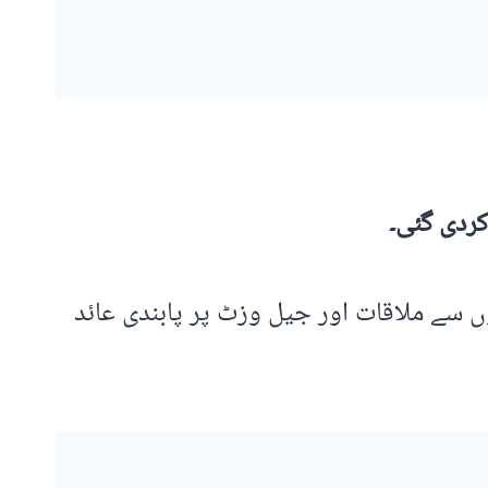
توں کے لیے قیدیوں اور حوالتیوں سے ملاقات اور جیل وزٹ پر پابندی عائد