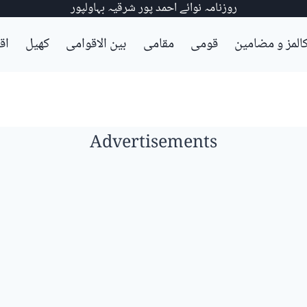
روزنامہ نوائے احمد پور شرقیہ بہاولپور
المز و مضامین
قومی
مقامی
بین الاقوامی
کھیل
اق
Advertisements