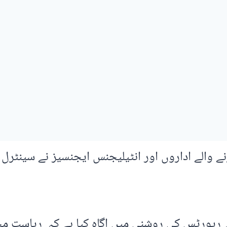
ے والے اداروں اور انٹیلیجنس ایجنسیز نے سینٹرل
ے رپورٹس کی روشنی میں اگاہ کیا ہے کہ ریاست 