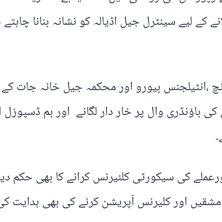
ے کے لیے سینٹرل جیل اڈیالہ کو نشانہ بنانا چاہت
 باؤنڈری وال پر خار دار لگانے اور بم ڈسپوزل ا
۔
رعملے کی سیکورٹی کلئیرنس کرانے کا بھی حکم دیا 
شقیں اور کلیرنس آپریشن کرنے کی بھی ہدایت کی 