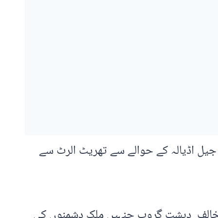
 جیل اڈیالہ کے حوالے سے تھریٹ الرٹ سے
مخالف دہشت گروپ جنہیں ملک دشمنوں کی