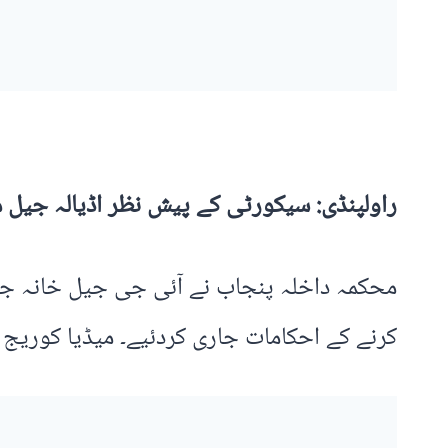
راولپنڈی: سیکورٹی کے پیش نظر اڈیالہ جیل میں قیدیوں سے ملاقا
کرنے کے احکامات جاری کردئیے۔ میڈیا کوریج پ