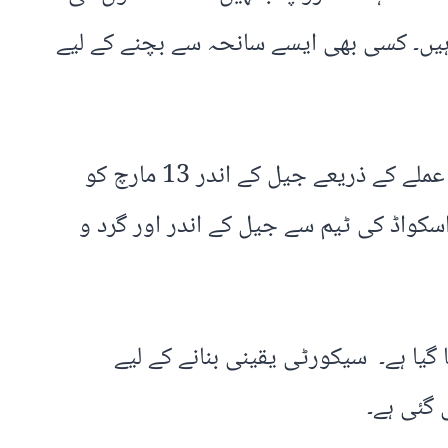
ے ہیں۔ کسی بھی ایسے سانحہ سے بچنے کے لیے
ذرائع کے مطابق محکمہ داخلہ نے اسپیشل برانچ ،انٹیلجنس بیورو اور محکمہ جیل خانہ جات کے عملے کے ذریعے جیل کے اندر 13 مارچ کو
سکواڈ کی ٹیم سے جیل کے اندر اور گرد و
گیا ہے۔ سیکورٹی یقینی بنانے کے لیے
گئی ہے۔