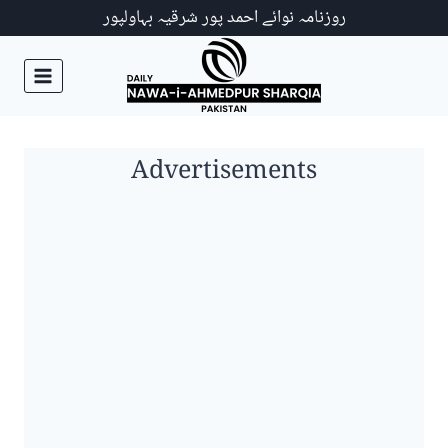
Ski
روزنامہ نوائے احمد پور شرقیہ بہاولپور
t
conten
Advertisements