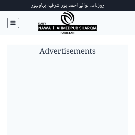
Ski
روزنامہ نوائے احمد پور شرقیہ بہاولپور
t
conten
Advertisements