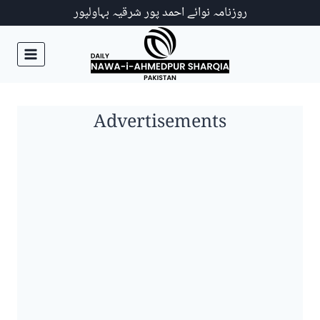
Ski
روزنامہ نوائے احمد پور شرقیہ بہاولپور
t
conten
Advertisements