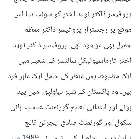
پروفیسر ڈاکٹر نوید اختر کو سونپ دیا۔اس
موقع پر رجسٹرار پروفیسر ڈاکٹر معظم
جمیل بھی موجود تھے۔ پروفیسر ڈاکٹر نوید
اختر فارماسیوٹیکل سائنسز کے شعبے میں
ایک مضبوط پس منظر کے حامل ایک ماہر فرد
ہیں۔ وہ پاکستان کے شہر بہاولپور میں پیدا
ہوئے اور ابتدائی تعلیم گورنمنٹ عباسیہ ہائی
سکول اور گورنمنٹ صادق ایجرٹن کالج
بہاولپور سے حاصل کی۔ انہوں نے 1989 میں