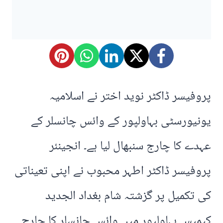
پروفیسر ڈاکٹر نوید اختر نے اسلامیہ
یونیورسٹی بہاولپور کے وائس چانسلر کے
عہدے کا چارج سنبھال لیا ہے۔ انجینئر
پروفیسر ڈاکٹر اطہر محبوب نے اپنی تعیناتی
کی تکمیل پر گزشتہ شام بغداد الجدید
کیمپس بہاولپور میں وائس چانسلر کا چارج