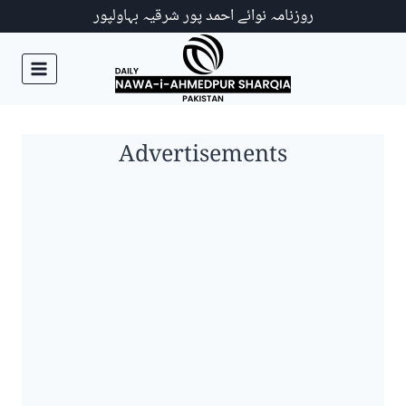
Ski
روزنامہ نوائے احمد پور شرقیہ بہاولپور
t
conten
Advertisements