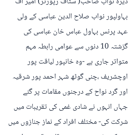
ڈیرہ نواب صاحب( سٹاف رپورٹر) امیر آف
بہاولپور نواب صلاح الدین عباسی کے ولی
عہد پرنس بہاول عباس خان عباسی کی
گزشتہ 10 دنوں سے عوامی رابطہ مہم
متواتر جاری ہے -وہ خانپور لیاقت پور
اوچشریف ،چنی گوٹھ شہر احمد پور شرقیہ
اور گرد نواح کے درجنوں مقامات پر گئے
جہاں انہوں نے شادی غمی کی تقریبات میں
شرکت کی- مختلف افراد کے نماز جنازوں میں