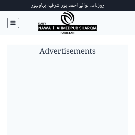
Ski
روزنامہ نوائے احمد پور شرقیہ بہاولپور
t
conten
Advertisements