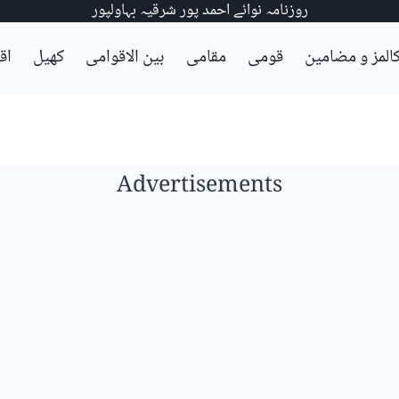
روزنامہ نوائے احمد پور شرقیہ بہاولپور
المز و مضامین
قومی
مقامی
بین الاقوامی
کھیل
اق
Advertisements