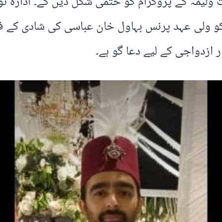
لیمہ کے پروگرام کو حتمی شکل دیں گے۔ ادارہ نوا
 کو ولی عہد پرنس بہاول خان عباسی کی شادی کے
 ازدواجی کے لیے دعا گو ہے۔