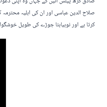
صادق گڑھ پیلس آئیں گے جہاں وہ اپنی دعوت و
صلاح الدین عباسی اور ان کی اہلیہ محترمہ
کرتا ہے اور نوبیاہتا جوڑے کی طویل خوشگوار