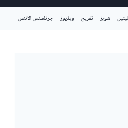
لیتیں
شوبز
تفریح
ویڈیوز
جرنلسٹس الائنس