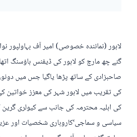
لاہور (نمائندہ خصوصی) امیر آف بہاولپور ن
گئے چھ مارچ کو لاہور کی ڈیفنس ہاؤسنگ اتھا
صاحبزادی کے ساتھ پڑھا یاگیا جس میں دونو
کی تقریب میں لاہور شہر کی معزز خواتین کی
کی اہلیہ محترمہ کی جانب سے کیولری گرین گا
سیاسی و سماجی‘کاروباری شخصیات اور عزیز و