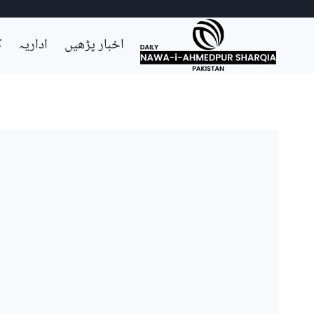
Ski
اخبار پڑھیں
اداریہ
ک
t
conten