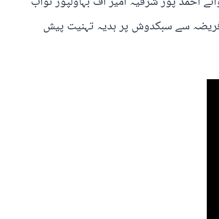
ئے احمد پور شرقیہ امیر آف بہاولپور نواب
 فریضہ سے سبکدوش پر ہدیہ تہنیت پیش