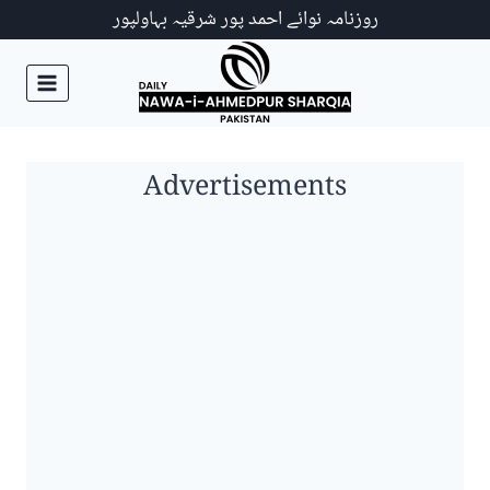
Ski
روزنامہ نوائے احمد پور شرقیہ بہاولپور
t
conten
Advertisements