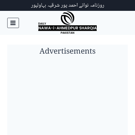
Ski
روزنامہ نوائے احمد پور شرقیہ بہاولپور
t
conten
Advertisements