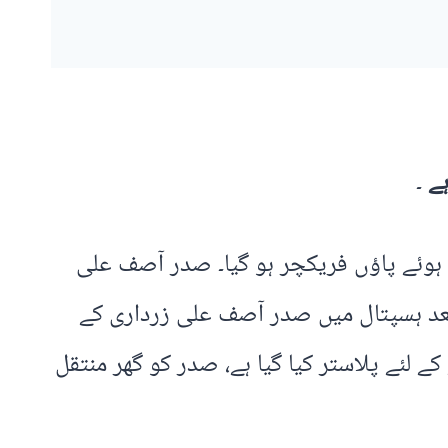
ہے
۔
ہوئے پاؤں فریکچر ہو گیا۔ صدر آصف علی
 بعد ہسپتال میں صدر آصف علی زرداری کے
 کر دیا۔ ترجمان ایوانِ صدر کے مطابق صدر آصف علی زرداری کے پاؤں پر 4 ہفتے کے لئے پلاستر کیا گیا ہے، صدر کو گھر منتقل