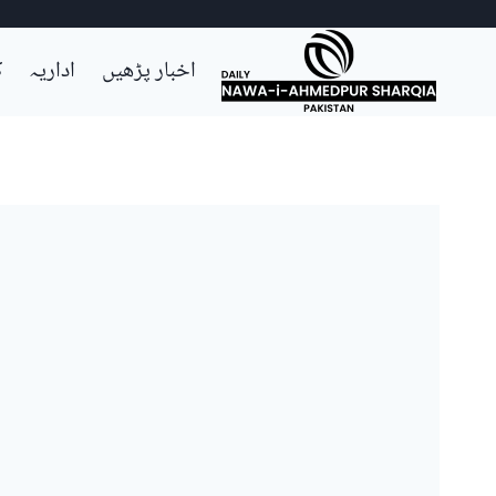
Ski
اخبار پڑھیں
اداریہ
ک
t
conten