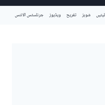
لیتیں
شوبز
تفریح
ویڈیوز
جرنلسٹس الائنس