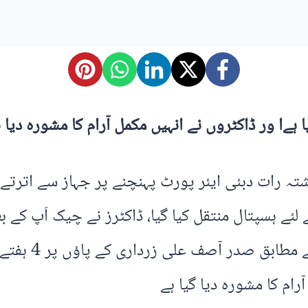
ہےا ور ڈاکٹروں نے انہیں مکمل آرام کا مشورہ دیا 
ہ رات دبئی ایئر پورٹ پہنچنے پر جہاز سے اترتے 
 لئے ہسپتال منتقل کیا گیا، ڈاکٹرز نے چیک اَپ کے
پاؤں پر پلاستر
رام کا مشورہ دیا گیا ہے