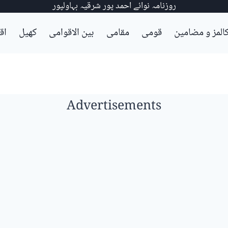
روزنامہ نوائے احمد پور شرقیہ بہاولپور
المز و مضامین
قومی
مقامی
بین الاقوامی
کھیل
اق
Advertisements