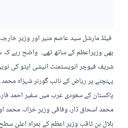
فیلڈ مارشل سید عاصم منیر اور وزیر خارجہ 
بھی وزیراعظم کے ساتھ تھے۔ واضح رہے کہ س
شریف فیوچر انویسٹمنٹ انیشی ایٹو کی نویں 
پہنچنے پر ریاض کے نائب گورنر شہزاہ محمد ب
پاکستان کے سعودی عرب میں سفیر احمد فاروق ن
محمد اسحاق ڈار، وفاقی وزیرِ خزانہ محمد ا
بلال بن ثاقب وزیرِ اعظم کے ہمراہ اعلیٰ س