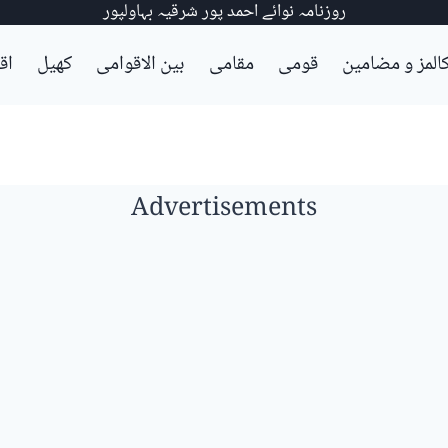
روزنامہ نوائے احمد پور شرقیہ بہاولپور
المز و مضامین
قومی
مقامی
بین الاقوامی
کھیل
اق
Advertisements