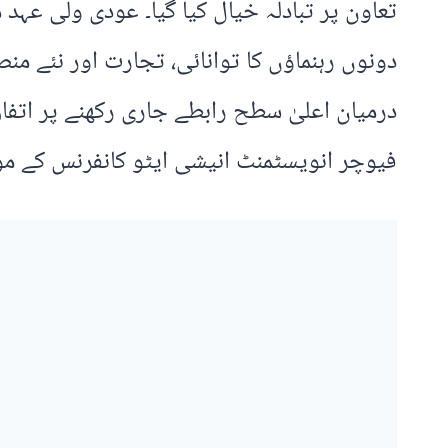
تعاون پر تبادلہ خیال کیا گیا۔ عودی ولی عہد
دونوں رہنماؤں کا توانائی، تجارت اور نئے م
درمیان اعلیٰ سطح رابطے جاری رکھنے پر اتفا
فیوچر انویسٹمنٹ انیشی ایٹو کانفرنس کے مو