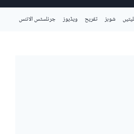
لیتیں
شوبز
تفریح
ویڈیوز
جرنلسٹس الائنس