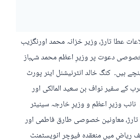
عات عطا تارڑ، وزیر خزانہ محمد اورنگزیب
خصوصی دعوت پر وزیرِ اعظم محمد شہباز
چے ہیں۔ کنگ خالد انٹرنیشنل ایئر پورٹ
رب کے سفیر نواف بن سعید المالکی اور
نائب وزیرِ اعظم و وزیرِ خارجہ سینیٹر
لہ تارڑ، معاونین خصوصی طارق فاطمی اور
یف ریاض میں منعقدہ فیوچر انویسٹمنٹ