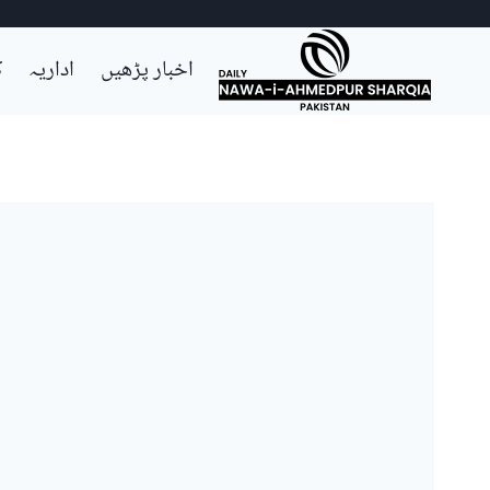
Ski
اخبار پڑھیں
اداریہ
ک
t
conten