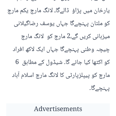
یارخان میں پڑاؤ ڈالےگا، لانگ مارچ یکم مارچ
کو ملتان پہنچےگا جہاں یوسف رضاگیلانی
میزبانی کریں گے،2 مارچ کو لانگ مارچ
چیچہ وطنی پہنچےگا جہاں ایک لاکھ افراد
کو اکٹھا کیا جائے گا۔ شیڈول کے مطابق 6
مارچ کو پیپلزپارٹی کا لانگ مارچ اسلام آباد
پہنچےگا۔
Advertisements