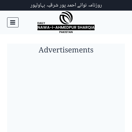
Ski
روزنامہ نوائے احمد پور شرقیہ بہاولپور
t
conten
Advertisements