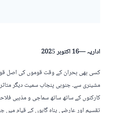
اداریہ —16 اکتوبر 202
5
‎کسی بھی بحران کے وقت قوموں کی اصل قوت ا
مشینری سے۔ جنوبی پنجاب سمیت دیگر متاثرہ 
کارکنوں کے ساتھ ساتھ سماجی و مذہبی فلاحی 
تقسیم اور عارضی پناہ گاہوں کے قیام میں جس