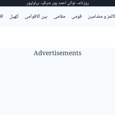
روزنامہ نوائے احمد پور شرقیہ بہاولپور
المز و مضامین
قومی
مقامی
بین الاقوامی
کھیل
اق
Advertisements