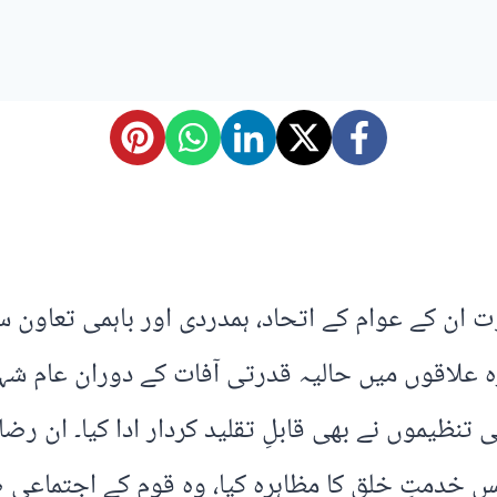
ن کے عوام کے اتحاد، ہمدردی اور باہمی تعاون س
علاقوں میں حالیہ قدرتی آفات کے دوران عام شہر
تنظیموں نے بھی قابلِ تقلید کردار ادا کیا۔ ان ر
 خدمتِ خلق کا مظاہرہ کیا، وہ قوم کے اجتماعی ض