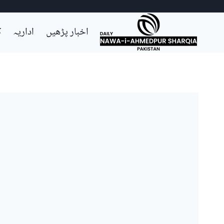
Ski
اخبار پڑھیں
اداریہ
ک
t
conten