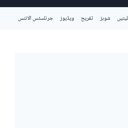
لیتیں
شوبز
تفریح
ویڈیوز
جرنلسٹس الائنس