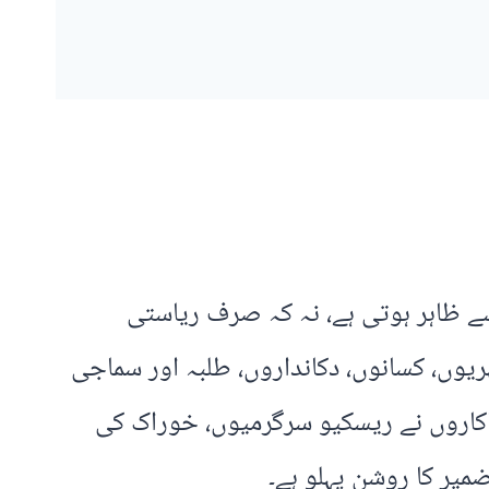
ے ظاہر ہوتی ہے، نہ کہ صرف ریاستی
یوں، کسانوں، دکانداروں، طلبہ اور سماجی
ضاکاروں نے ریسکیو سرگرمیوں، خوراک کی
میر کا روشن پہلو ہے۔