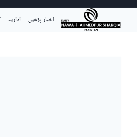
Ski
اخبار پڑھیں
اداریہ
ک
t
conten