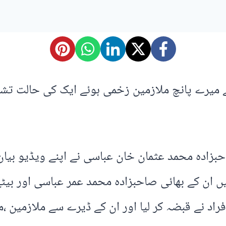
سے میرے پانچ ملازمین زخمی ہوئے ایک کی حالت ت
حبزادہ محمد عثمان خان عباسی نے اپنے ویڈیو بیا
ں ان کے بھائی صاحبزادہ محمد عمر عباسی اور بی
اد نے قبضہ کر لیا اور ان کے ڈیرے سے ملازمین ،م