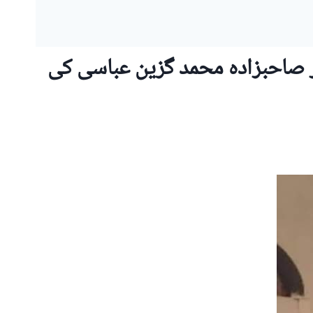
 صاحبزادہ محمد گزین عباسی کی