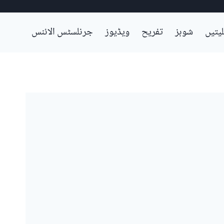
لیتیں
شوبز
تفریح
ویڈیوز
جرنلسٹس الائنس