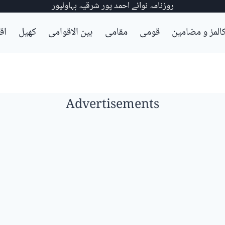
روزنامہ نوائے احمد پور شرقیہ بہاولپور
المز و مضامین
قومی
مقامی
بین الاقوامی
کھیل
اق
Advertisements