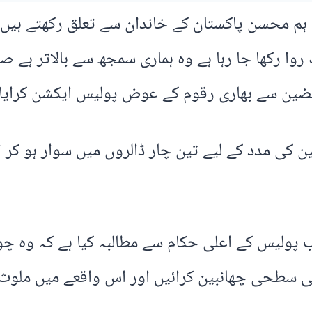
ہ ہم محسن پاکستان کے خاندان سے تعلق رکھتے ہیں پ
وا رکھا جا رہا ہے وہ ہماری سمجھ سے بالاتر ہے ص
بضین سے بھاری رقوم کے عوض پولیس ایکشن کرایا 
ضین کی مدد کے لیے تین چار ڈالروں میں سوار ہو کر
پولیس کے اعلی حکام سے مطالبہ کیا ہے کہ وہ چولس
لی سطحی چھانبین کرائیں اور اس واقعے میں ملوث