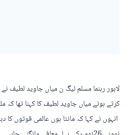
لاہور رہنما مسلم لیگ ن میاں جاوید لطیف نے 
کرتے ہوئے میاں جاوید لطیف کا کہنا تھا کہ 
انہوں نے کہا کہ مانتا ہوں عالمی قوتوں کا 
نومئی،26نومبرکی پہلےمعافی مانگنی چاہیے۔