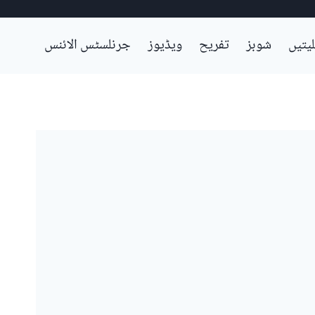
لیتیں
شوبز
تفریح
ویڈیوز
جرنلسٹس الائنس