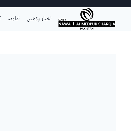
Ski
اخبار پڑھیں
اداریہ
ک
t
conten