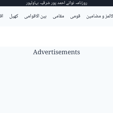
روزنامہ نوائے احمد پور شرقیہ بہاولپور
المز و مضامین
قومی
مقامی
بین الاقوامی
کھیل
اق
Advertisements