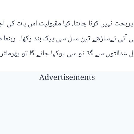
پربحث نہیں کرنا چاہتا، کیا مقبولیت اس بات کی اج
 ٹی آئی نےساڑھے تین سال سی پیک بند رکھا۔ رہنما م
ول عدالتوں سے گڈ ٹو سی یوکہا جائے گا تو پھرملٹ
Advertisements