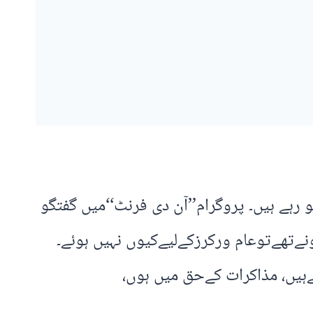
 رہے ہیں۔ پروگرام’’آن دی فرنٹ‘‘میں گفتگو
ونےتھےتوعام ورکرزکےلیےکیوں نہیں ہوئے۔
ہےہیں، مذاکرات کےحق میں ہوں،