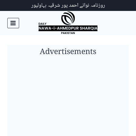
Ski
روزنامہ نوائے احمد پور شرقیہ بہاولپور
t
conten
Advertisements