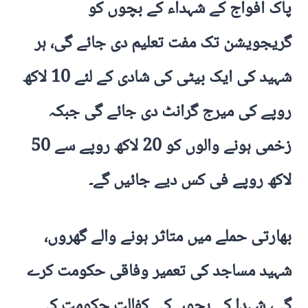
پاک افواج کے شہداء کے بچوں کو
گریجویشن تک مفت تعلیم دی جائے گی، ہر
شہید کی ایک بیٹی کی شادی کے لئے 10 لاکھ
روپے کی میرج
گرانٹ دی جائے گی جبکہ
زخمی ہونے والوں کو 20 لاکھ روپے سے 50
لاکھ روپے فی کس دیے جائیں گے۔
بھارتی حملے میں متاثر ہونے والے گھروں،
شہید مساجد کی تعمیر وفاقی حکومت کرے
گی، شہدا کے بچوں کی کفالت حکومت کی