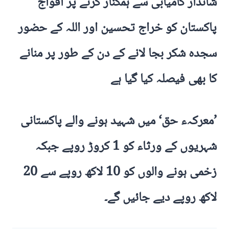
شاندار کامیابی سے ہمکنار کرنے پر افواج
پاکستان کو خراج تحسین اور اللہ کے حضور
سجدہ شکر بجا لانے کے دن کے طور پر منانے
کا بھی فیصلہ کیا گیا ہے
’معرکہء حق‘ میں شہید ہونے والے پاکستانی
شہریوں کے ورثاء کو 1 کروڑ روپے جبکہ
زخمی ہونے والوں کو 10 لاکھ روپے سے 20
لاکھ روپے دیے جائیں گے۔