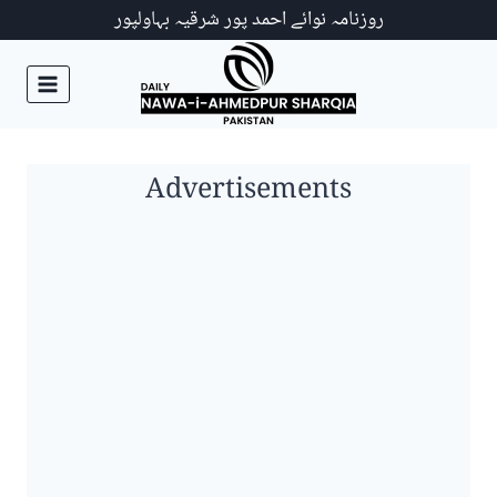
Ski
روزنامہ نوائے احمد پور شرقیہ بہاولپور
t
conten
Advertisements