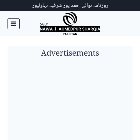
Ski
روزنامہ نوائے احمد پور شرقیہ بہاولپور
t
conten
Advertisements