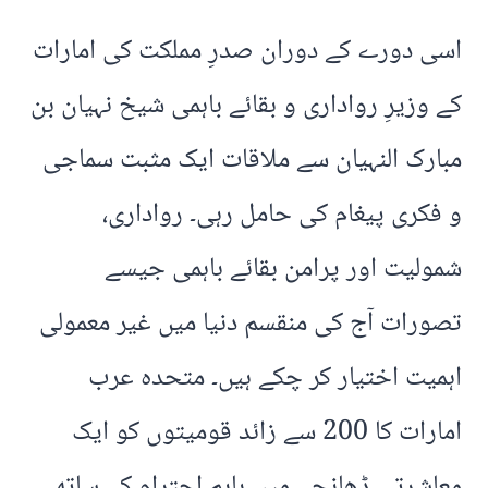
اسی دورے کے دوران صدرِ مملکت کی امارات
کے وزیرِ رواداری و بقائے باہمی شیخ نہیان بن
مبارک النہیان سے ملاقات ایک مثبت سماجی
و فکری پیغام کی حامل رہی۔ رواداری،
شمولیت اور پرامن بقائے باہمی جیسے
تصورات آج کی منقسم دنیا میں غیر معمولی
اہمیت اختیار کر چکے ہیں۔ متحدہ عرب
امارات کا 200 سے زائد قومیتوں کو ایک
معاشرتی ڈھانچے میں باہم احترام کے ساتھ