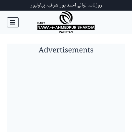
Ski
روزنامہ نوائے احمد پور شرقیہ بہاولپور
t
conten
Advertisements