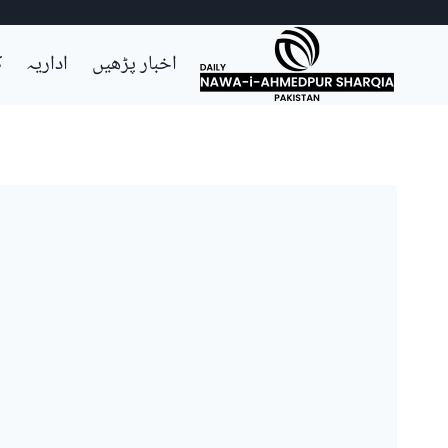
Ski
اخبار پڑھیں
اداریہ
ک
t
conten