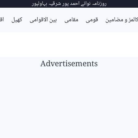
روزنامہ نوائے احمد پور شرقیہ بہاولپور
المز و مضامین
قومی
مقامی
بین الاقوامی
کھیل
اق
Advertisements