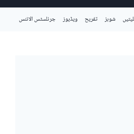
لیتیں
شوبز
تفریح
ویڈیوز
جرنلسٹس الائنس