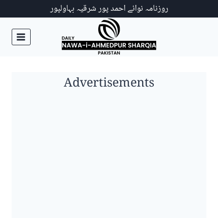
Ski
روزنامہ نوائے احمد پور شرقیہ بہاولپور
t
conten
Advertisements