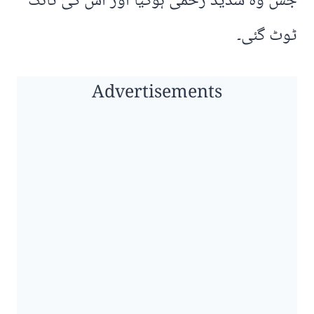
جس وہ شدید زخمی ہوگیا اور اُس کی ٹانگ
ٹوٹ گئی۔
Advertisements