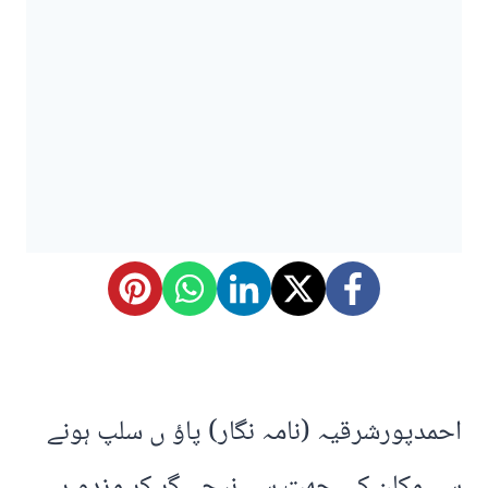
احمدپورشرقیہ (نامہ نگار) پاؤ ں سلپ ہونے
سے مکان کی چھت سے نیچے گر کر مزدو ر