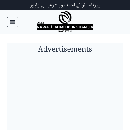
Ski
روزنامہ نوائے احمد پور شرقیہ بہاولپور
t
conten
Advertisements