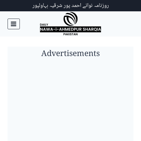
Ski
روزنامہ نوائے احمد پور شرقیہ بہاولپور
t
conten
Advertisements