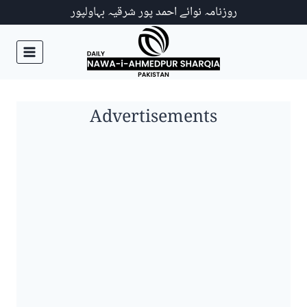
Ski
روزنامہ نوائے احمد پور شرقیہ بہاولپور
t
conten
Advertisements