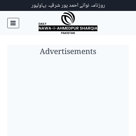
Ski
روزنامہ نوائے احمد پور شرقیہ بہاولپور
t
conten
Advertisements