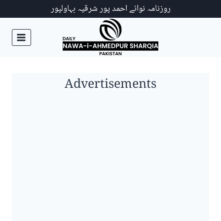
Ski
روزنامہ نوائے احمد پور شرقیہ بہاولپور
t
conten
Advertisements