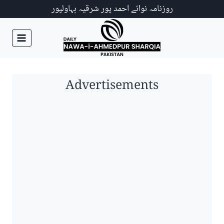
Ski
روزنامہ نوائے احمد پور شرقیہ بہاولپور
t
conten
Advertisements