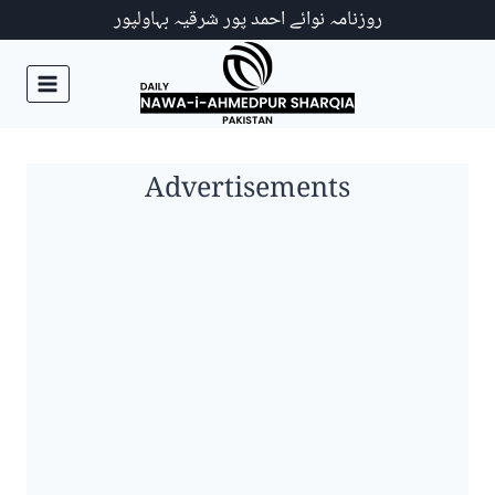
Ski
روزنامہ نوائے احمد پور شرقیہ بہاولپور
t
conten
Advertisements