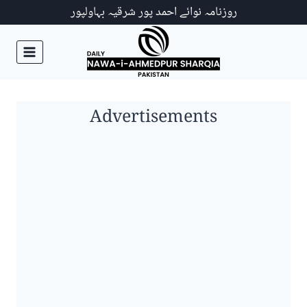
Ski
روزنامہ نوائے احمد پور شرقیہ بہاولپور
t
conten
Advertisements