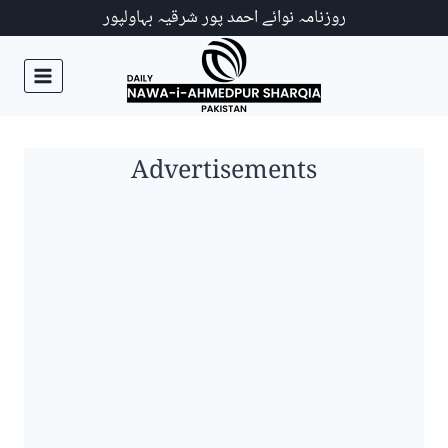
Ski
روزنامہ نوائے احمد پور شرقیہ بہاولپور
t
conten
Advertisements