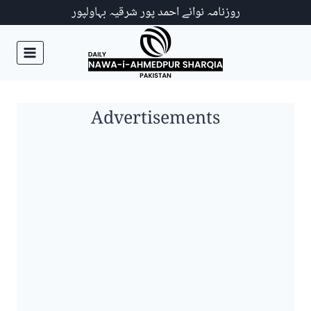
Ski
روزنامہ نوائے احمد پور شرقیہ بہاولپور
t
conten
Advertisements