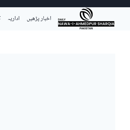
Ski
اخبار پڑھیں
اداریہ
ک
t
conten