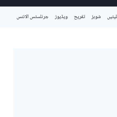
لیتیں
شوبز
تفریح
ویڈیوز
جرنلسٹس الائنس