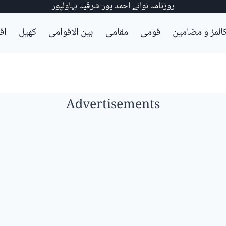
روزنامہ نوائے احمد پور شرقیہ بہاولپور
المز و مضامین
قومی
مقامی
بین الاقوامی
کھیل
اق
Advertisements