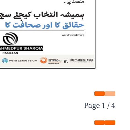
Page
1
/
4