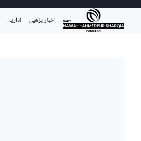
Ski
اخبار پڑھیں
اداریہ
ک
t
conten