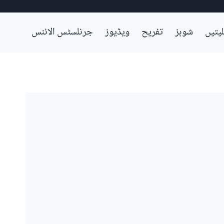
لیتیں
شوبز
تفریح
ویڈیوز
جرنلسٹس الائنس