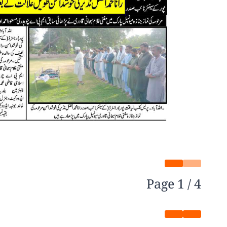
Page
1
/
4