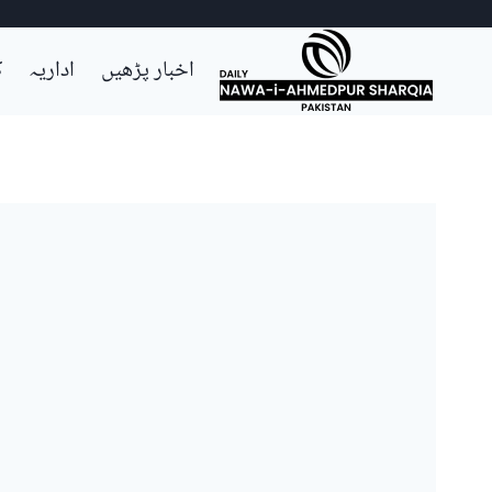
Ski
اخبار پڑھیں
اداریہ
ک
t
conten