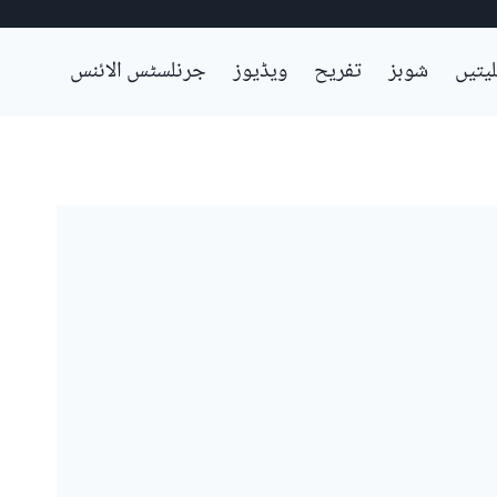
لیتیں
شوبز
تفریح
ویڈیوز
جرنلسٹس الائنس