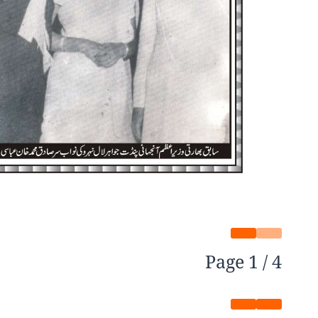
Page
1
/
4