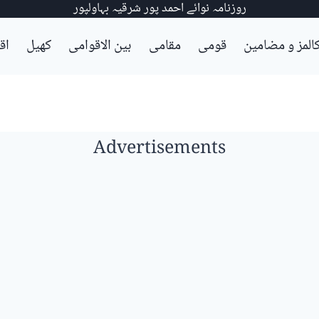
روزنامہ نوائے احمد پور شرقیہ بہاولپور
المز و مضامین
قومی
مقامی
بین الاقوامی
کھیل
اق
Advertisements