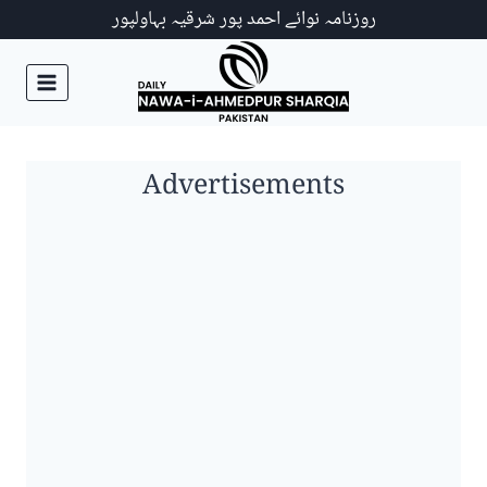
Ski
روزنامہ نوائے احمد پور شرقیہ بہاولپور
t
conten
Advertisements