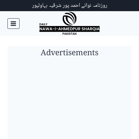
Ski
روزنامہ نوائے احمد پور شرقیہ بہاولپور
t
conten
Advertisements