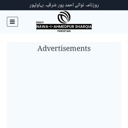
Ski
روزنامہ نوائے احمد پور شرقیہ بہاولپور
t
conten
Advertisements