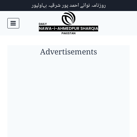
Ski
روزنامہ نوائے احمد پور شرقیہ بہاولپور
t
conten
Advertisements