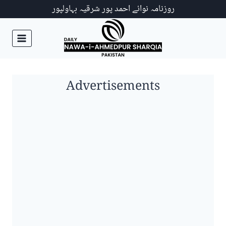
Ski
روزنامہ نوائے احمد پور شرقیہ بہاولپور
t
conten
Advertisements