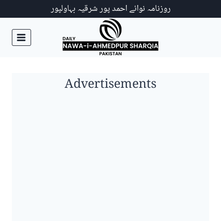
Ski
روزنامہ نوائے احمد پور شرقیہ بہاولپور
t
conten
Advertisements