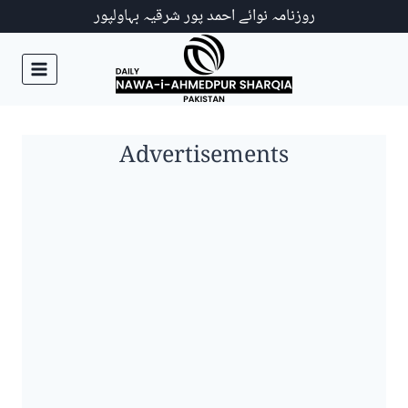
Ski
روزنامہ نوائے احمد پور شرقیہ بہاولپور
t
conten
Advertisements