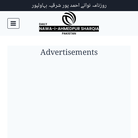
Ski
روزنامہ نوائے احمد پور شرقیہ بہاولپور
t
conten
Advertisements