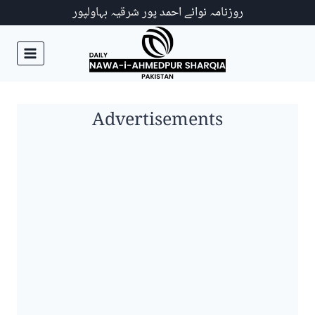
Ski
روزنامہ نوائے احمد پور شرقیہ بہاولپور
t
conten
Advertisements