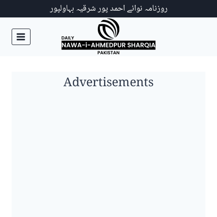
Ski
روزنامہ نوائے احمد پور شرقیہ بہاولپور
t
conten
Advertisements