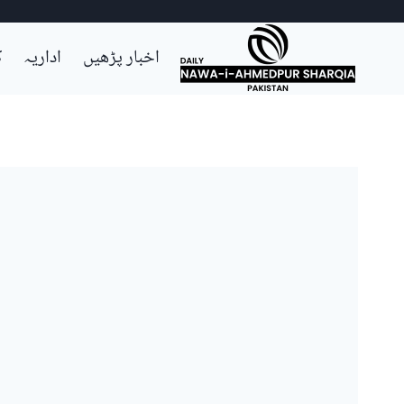
Ski
اخبار پڑھیں
اداریہ
ک
t
conten