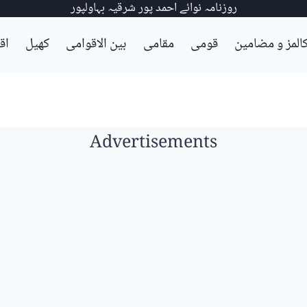
روزنامہ نوائے احمد پور شرقیہ بہاولپور
المز و مضامین
قومی
مقامی
بین الاقوامی
کھیل
اق
Advertisements