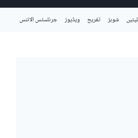
لیتیں
شوبز
تفریح
ویڈیوز
جرنلسٹس الائنس