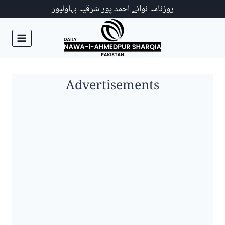
Ski
روزنامہ نوائے احمد پور شرقیہ بہاولپور
t
conten
Advertisements